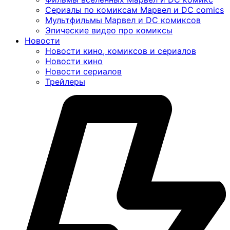
Сериалы по комиксам Марвел и DC comics
Мультфильмы Марвел и DC комиксов
Эпические видео про комиксы
Новости
Новости кино, комиксов и сериалов
Новости кино
Новости сериалов
Трейлеры