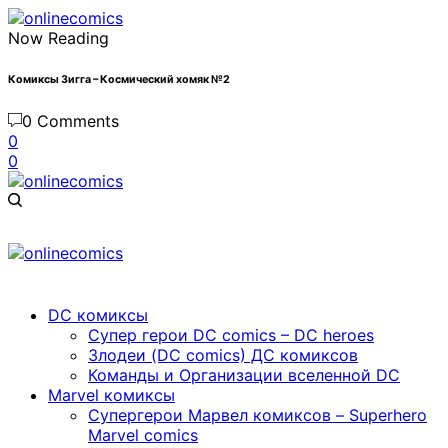
Now Reading
Комиксы Зигга – Космический хомяк №2
0 Comments
0
0
DC комиксы
Cупер герои DC comics – DC heroes
Злодеи (DC comics) ДС комиксов
Команды и Организации вселенной DC
Marvel комиксы
Cупергерои Марвел комиксов – Superhero
Marvel comics