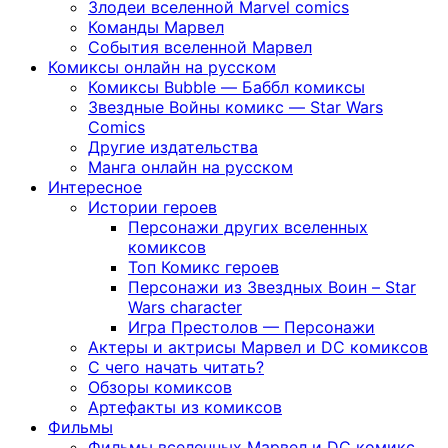
Злодеи вселенной Marvel comics
Команды Марвел
События вселенной Марвел
Комиксы онлайн на русском
Комиксы Bubble — Баббл комиксы
Звездные Войны комикс — Star Wars
Comics
Другие издательства
Манга онлайн на русском
Интересное
Истории героев
Персонажи других вселенных
комиксов
Топ Комикс героев
Персонажи из Звездных Воин – Star
Wars character
Игра Престолов — Персонажи
Актеры и актрисы Марвел и DC комиксов
С чего начать читать?
Обзоры комиксов
Артефакты из комиксов
Фильмы
Фильмы вселенных Марвел и DC комикс