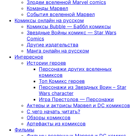
Злодеи вселенной Marvel comics
Команды Марвел
События вселенной Марвел
Комиксы онлайн на русском
Комиксы Bubble — Баббл комиксы
Звездные Войны комикс — Star Wars
Comics
Другие издательства
Манга онлайн на русском
Интересное
Истории героев
Персонажи других вселенных
комиксов
Топ Комикс героев
Персонажи из Звездных Воин – Star
Wars character
Игра Престолов — Персонажи
Актеры и актрисы Марвел и DC комиксов
С чего начать читать?
Обзоры комиксов
Артефакты из комиксов
Фильмы
Фильмы вселенных Марвел и DC комикс