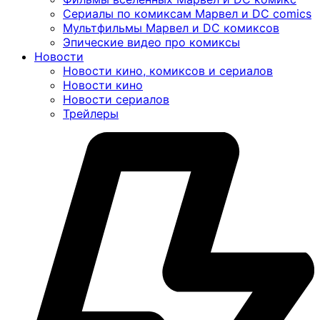
Сериалы по комиксам Марвел и DC comics
Мультфильмы Марвел и DC комиксов
Эпические видео про комиксы
Новости
Новости кино, комиксов и сериалов
Новости кино
Новости сериалов
Трейлеры