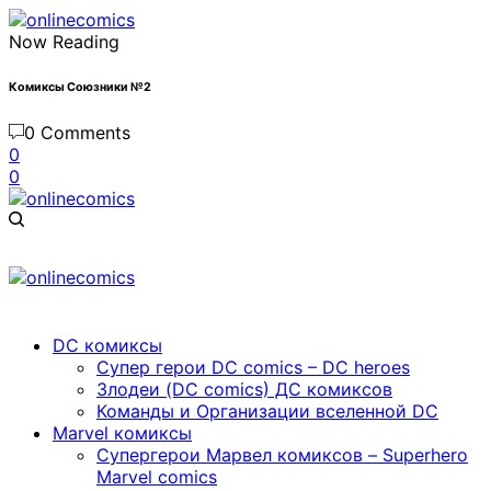
Now Reading
Комиксы Союзники №2
0 Comments
0
0
DC комиксы
Cупер герои DC comics – DC heroes
Злодеи (DC comics) ДС комиксов
Команды и Организации вселенной DC
Marvel комиксы
Cупергерои Марвел комиксов – Superhero
Marvel comics