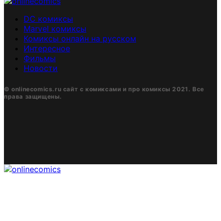
DC комиксы
Marvel комиксы
Комиксы онлайн на русском
Интересное
Фильмы
Новости
© onlinecomics.ru сайт с комиксами и про комиксы 2021. Все
права защищены.