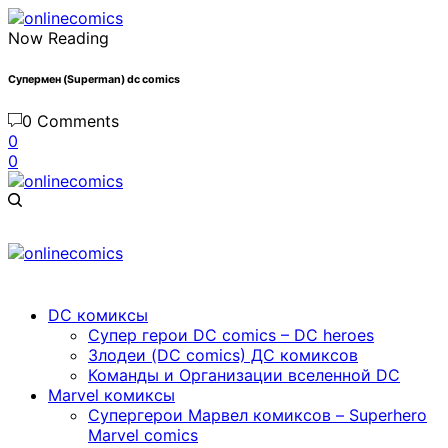
Now Reading
Супермен (Superman) dc comics
0 Comments
0
0
DC комиксы
Cупер герои DC comics – DC heroes
Злодеи (DC comics) ДС комиксов
Команды и Организации вселенной DC
Marvel комиксы
Cупергерои Марвел комиксов – Superhero
Marvel comics