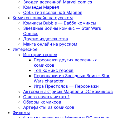
Злодеи вселенной Marvel comics
Команды Марвел
События вселенной Марвел
Комиксы онлайн на русском
Комиксы Bubble — Баббл комиксы
Звездные Войны комикс — Star Wars
Comics
Другие издательства
Манга онлайн на русском
Интересное
Истории героев
Персонажи других вселенных
комиксов
Топ Комикс героев
Персонажи из Звездных Воин – Star
Wars character
Игра Престолов — Персонажи
Актеры и актрисы Марвел и DC комиксов
С чего начать читать?
Обзоры комиксов
Артефакты из комиксов
Фильмы
Фильмы вселенных Марвел и DC комикс