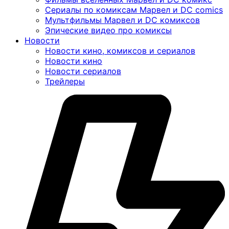
Сериалы по комиксам Марвел и DC comics
Мультфильмы Марвел и DC комиксов
Эпические видео про комиксы
Новости
Новости кино, комиксов и сериалов
Новости кино
Новости сериалов
Трейлеры