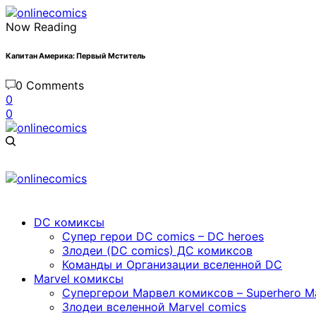
Now Reading
Капитан Америка: Первый Мститель
0 Comments
0
0
DC комиксы
Cупер герои DC comics – DC heroes
Злодеи (DC comics) ДС комиксов
Команды и Организации вселенной DC
Marvel комиксы
Cупергерои Марвел комиксов – Superhero Ma
Злодеи вселенной Marvel comics