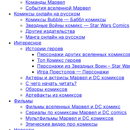
Команды Марвел
События вселенной Марвел
Комиксы онлайн на русском
Комиксы Bubble — Баббл комиксы
Звездные Войны комикс — Star Wars Comics
Другие издательства
Манга онлайн на русском
Интересное
Истории героев
Персонажи других вселенных комиксо
Топ Комикс героев
Персонажи из Звездных Воин – Star War
Игра Престолов — Персонажи
Актеры и актрисы Марвел и DC комиксов
С чего начать читать?
Обзоры комиксов
Артефакты из комиксов
Фильмы
Фильмы вселенных Марвел и DC комикс
Сериалы по комиксам Марвел и DC comics
Мультфильмы Марвел и DC комиксов
Эпические видео про комиксы
Новости