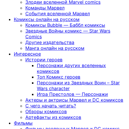
Злодеи вселенной Marvel comics
Команды Марвел
События вселенной Марвел
Комиксы онлайн на русском
Комиксы Bubble — Баббл комиксы
Звездные Войны комикс — Star Wars
Comics
Другие издательства
Манга онлайн на русском
Интересное
Истории героев
Персонажи других вселенных
комиксов
Топ Комикс героев
Персонажи из Звездных Воин – Star
Wars character
Игра Престолов — Персонажи
Актеры и актрисы Марвел и DC комиксов
С чего начать читать?
Обзоры комиксов
Артефакты из комиксов
Фильмы
Фильмы вселенных Марвел и DC комикс