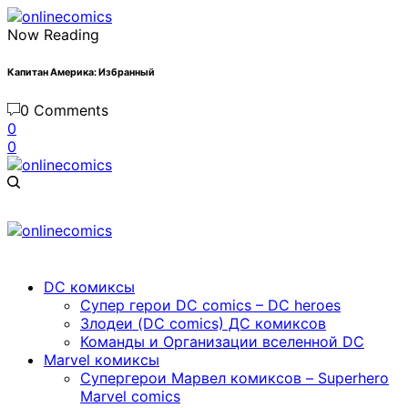
Now Reading
Капитан Америка: Избранный
0 Comments
0
0
DC комиксы
Cупер герои DC comics – DC heroes
Злодеи (DC comics) ДС комиксов
Команды и Организации вселенной DC
Marvel комиксы
Cупергерои Марвел комиксов – Superhero
Marvel comics