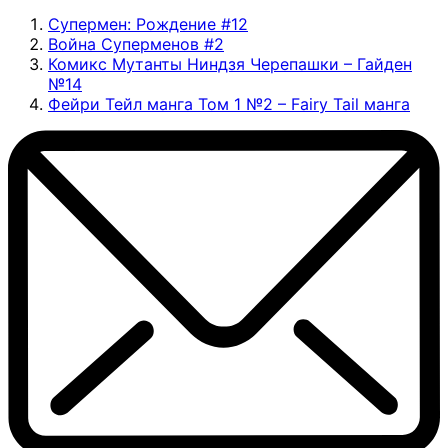
Супермен: Рождение #12
Война Суперменов #2
Комикс Мутанты Ниндзя Черепашки – Гайден
№14
Фейри Тейл манга Том 1 №2 – Fairy Tail манга