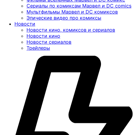
Сериалы по комиксам Марвел и DC comics
Мультфильмы Марвел и DC комиксов
Эпические видео про комиксы
Новости
Новости кино, комиксов и сериалов
Новости кино
Новости сериалов
Трейлеры