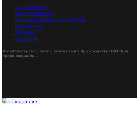
DC комиксы
Marvel комиксы
Комиксы онлайн на русском
Интересное
Фильмы
Новости
© onlinecomics.ru сайт с комиксами и про комиксы 2021. Все
права защищены.