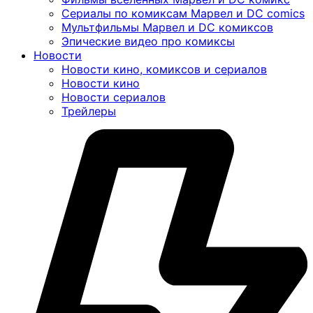
Сериалы по комиксам Марвел и DC comics
Мультфильмы Марвел и DC комиксов
Эпические видео про комиксы
Новости
Новости кино, комиксов и сериалов
Новости кино
Новости сериалов
Трейлеры