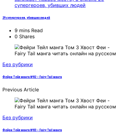
29 супергероев, убивших людей
9 mins Read
0 Shares
Без рубрики
Фейри Тейл манга №82 – Fairy Tail манга
Previous Article
Без рубрики
Фейри Тейл манга №83 – Fairy Tail манга