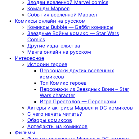
Злодеи вселенной Marvel comics
Команды Марвел
События вселенной Марвел
Комиксы онлайн на русском
Комиксы Bubble — Баббл комиксы
Звездные Войны комикс — Star Wars
Comics
Другие издательства
Манга онлайн на русском
Интересное
Истории героев
Персонажи других вселенных
комиксов
Топ Комикс героев
Персонажи из Звездных Воин – Star
Wars character
Игра Престолов — Персонажи
Актеры и актрисы Марвел и DC комиксов
С чего начать читать?
Обзоры комиксов
Артефакты из комиксов
Фильмы
Фильмы вселенных Марвел и DC комикс