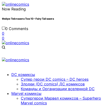
Now Reading
Фейри Тейл манга Том 10 – Fairy Tail манга
0 Comments
0
0
DC комиксы
Cупер герои DC comics – DC heroes
Злодеи (DC comics) ДС комиксов
Команды и Организации вселенной DC
Marvel комиксы
Cупергерои Марвел комиксов – Superhero
Marvel comics