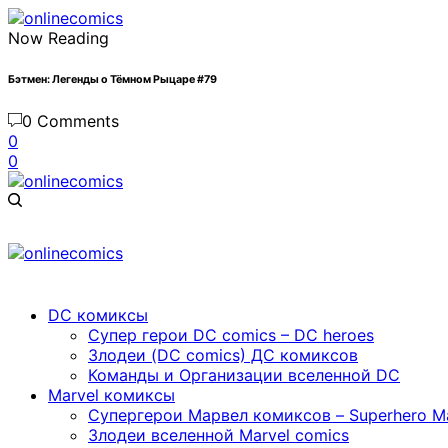
Now Reading
Бэтмен: Легенды о Тёмном Рыцаре #79
0 Comments
0
0
DC комиксы
Cупер герои DC comics – DC heroes
Злодеи (DC comics) ДС комиксов
Команды и Организации вселенной DC
Marvel комиксы
Cупергерои Марвел комиксов – Superhero Ma
Злодеи вселенной Marvel comics