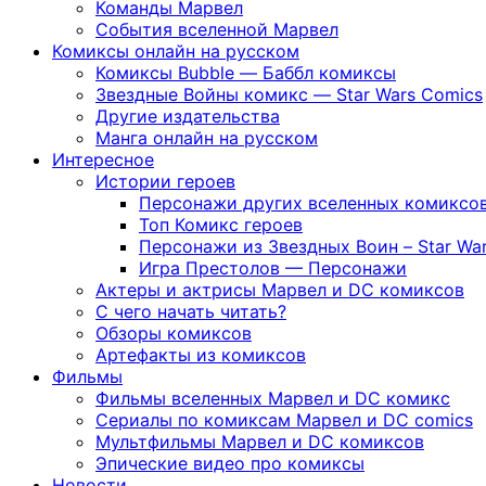
Команды Марвел
События вселенной Марвел
Комиксы онлайн на русском
Комиксы Bubble — Баббл комиксы
Звездные Войны комикс — Star Wars Comics
Другие издательства
Манга онлайн на русском
Интересное
Истории героев
Персонажи других вселенных комиксо
Топ Комикс героев
Персонажи из Звездных Воин – Star War
Игра Престолов — Персонажи
Актеры и актрисы Марвел и DC комиксов
С чего начать читать?
Обзоры комиксов
Артефакты из комиксов
Фильмы
Фильмы вселенных Марвел и DC комикс
Сериалы по комиксам Марвел и DC comics
Мультфильмы Марвел и DC комиксов
Эпические видео про комиксы
Новости