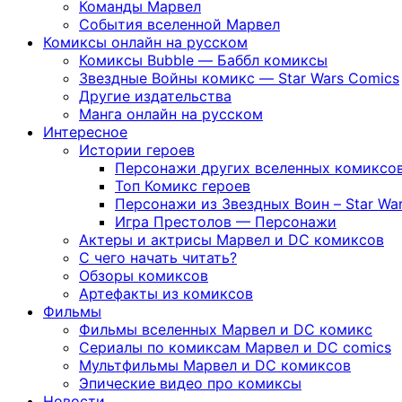
Команды Марвел
События вселенной Марвел
Комиксы онлайн на русском
Комиксы Bubble — Баббл комиксы
Звездные Войны комикс — Star Wars Comics
Другие издательства
Манга онлайн на русском
Интересное
Истории героев
Персонажи других вселенных комиксо
Топ Комикс героев
Персонажи из Звездных Воин – Star War
Игра Престолов — Персонажи
Актеры и актрисы Марвел и DC комиксов
С чего начать читать?
Обзоры комиксов
Артефакты из комиксов
Фильмы
Фильмы вселенных Марвел и DC комикс
Сериалы по комиксам Марвел и DC comics
Мультфильмы Марвел и DC комиксов
Эпические видео про комиксы
Новости