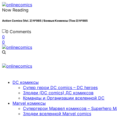
Now Reading
Action Comics (Vol. 2) №985 / Боевые Комиксы (Том 3) №985
0 Comments
0
0
DC комиксы
Cупер герои DC comics – DC heroes
Злодеи (DC comics) ДС комиксов
Команды и Организации вселенной DC
Marvel комиксы
Cупергерои Марвел комиксов – Superhero Ma
Злодеи вселенной Marvel comics