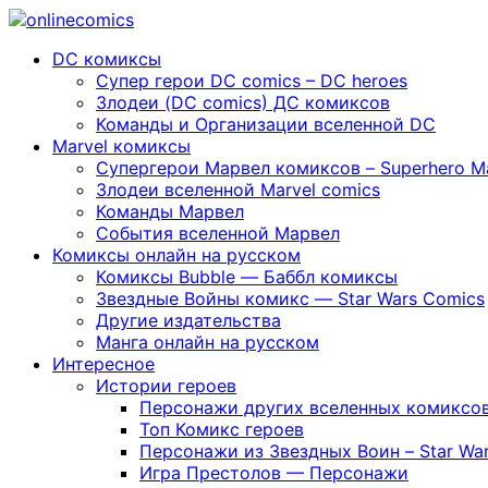
DC комиксы
Cупер герои DC comics – DC heroes
Злодеи (DC comics) ДС комиксов
Команды и Организации вселенной DC
Marvel комиксы
Cупергерои Марвел комиксов – Superhero Ma
Злодеи вселенной Marvel comics
Команды Марвел
События вселенной Марвел
Комиксы онлайн на русском
Комиксы Bubble — Баббл комиксы
Звездные Войны комикс — Star Wars Comics
Другие издательства
Манга онлайн на русском
Интересное
Истории героев
Персонажи других вселенных комиксо
Топ Комикс героев
Персонажи из Звездных Воин – Star War
Игра Престолов — Персонажи