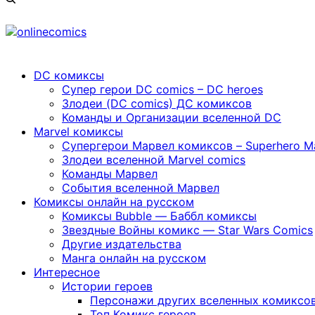
DC комиксы
Cупер герои DC comics – DC heroes
Злодеи (DC comics) ДС комиксов
Команды и Организации вселенной DC
Marvel комиксы
Cупергерои Марвел комиксов – Superhero Ma
Злодеи вселенной Marvel comics
Команды Марвел
События вселенной Марвел
Комиксы онлайн на русском
Комиксы Bubble — Баббл комиксы
Звездные Войны комикс — Star Wars Comics
Другие издательства
Манга онлайн на русском
Интересное
Истории героев
Персонажи других вселенных комиксо
Топ Комикс героев