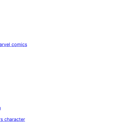
rvel comics
в
s character