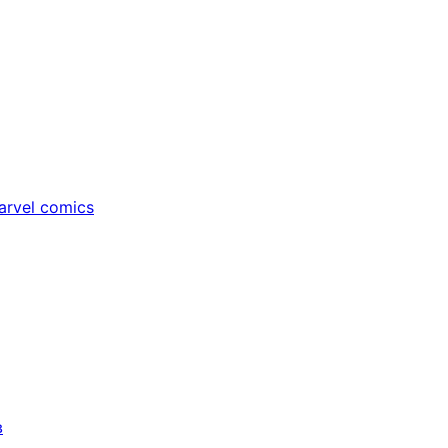
rvel comics
в